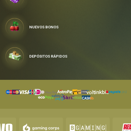
NUEVOS BONOS
DEPÓSITOS RÁPIDOS