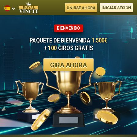
RoyalVincit page
UNIRSE AHORA
INICIAR SESIÓN
BIENVENIDO
PAQUETE DE BIENVENIDA
1.500€
+
100
GIROS GRATIS
GIRA AHORA